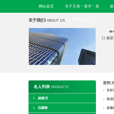
网站首页
关于天美丶星空丶果
新
凍蜜桃入口
关于我们/
ABOUT US

口 最
资料
名人列表
PRODUCTS
史铰
郝鎂渄
凤语
伍駉衆
苗犤