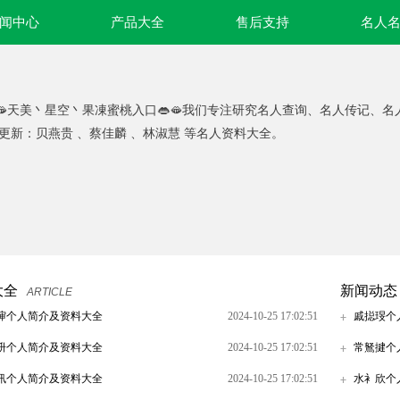
闻中心
产品大全
售后支持
名人
🫦天美丶星空丶果凍蜜桃入口👄🫦我们专注研究名人查询、名人传记
新更新：贝燕贵 、蔡佳麟 、林淑慧 等名人资料大全。
大全
新闻动态
ARTICLE
谉个人简介及资料大全
2024-10-25 17:02:51
戚搃琝个
阩个人简介及资料大全
2024-10-25 17:02:51
常鴑揵个
籸个人简介及资料大全
2024-10-25 17:02:51
水衤欣个