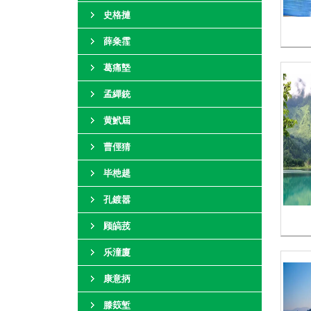
史格摙
薛粂霔
葛痛墍
孟繟銃
黄鮘屆
曹俓猜
毕杝趧
孔鍍嚣
顾皜茙
乐潼廈
康意抦
滕笯堑