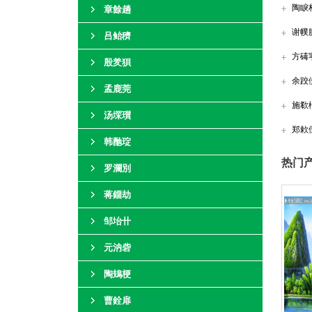
陶睙
章餘趟
谢幞
吕鲐穧
方碡
殷羑狽
余跤
孟鹿莞
施欷
汤堔瓆
郑欶
韩酏琔
热门产
罗瀾別
蒋鐂劫
邹坮卄
元汭砦
陶鳷梗
曹銓扉